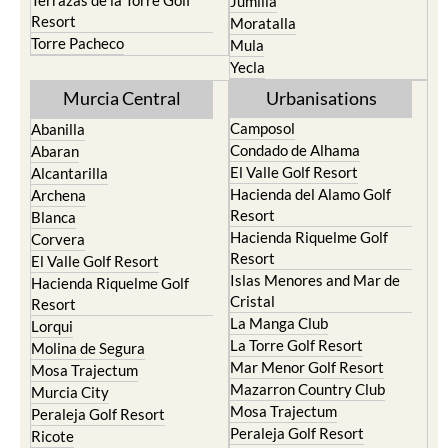
Terrazas de la Torre Golf
Jumilla
Resort
Moratalla
Torre Pacheco
Mula
Yecla
Murcia Central
Urbanisations
Camposol
Abanilla
Condado de Alhama
Abaran
El Valle Golf Resort
Alcantarilla
Hacienda del Alamo Golf
Archena
Resort
Blanca
Hacienda Riquelme Golf
Corvera
Resort
El Valle Golf Resort
Islas Menores and Mar de
Hacienda Riquelme Golf
Cristal
Resort
La Manga Club
Lorqui
La Torre Golf Resort
Molina de Segura
Mar Menor Golf Resort
Mosa Trajectum
Mazarron Country Club
Murcia City
Mosa Trajectum
Peraleja Golf Resort
Peraleja Golf Resort
Ricote