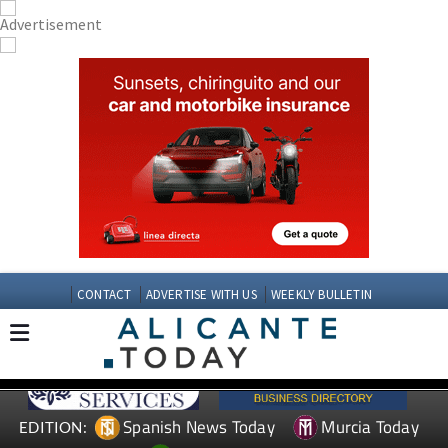
CONTACT
ADVERTISE WITH US
WEEKLY BULLETIN
Spanish News Today
Murcia Today
EDITION: