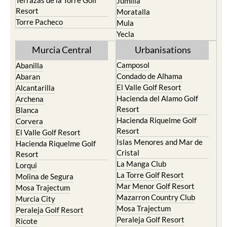
Terrazas de la Torre Golf
Jumilla
Resort
Moratalla
Torre Pacheco
Mula
Yecla
Murcia Central
Urbanisations
Camposol
Abanilla
Condado de Alhama
Abaran
El Valle Golf Resort
Alcantarilla
Hacienda del Alamo Golf
Archena
Resort
Blanca
Hacienda Riquelme Golf
Corvera
Resort
El Valle Golf Resort
Islas Menores and Mar de
Hacienda Riquelme Golf
Cristal
Resort
La Manga Club
Lorqui
La Torre Golf Resort
Molina de Segura
Mar Menor Golf Resort
Mosa Trajectum
Mazarron Country Club
Murcia City
Mosa Trajectum
Peraleja Golf Resort
Peraleja Golf Resort
Ricote