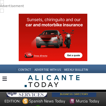
CONTACT
ADVERTISE WITH US
WEEKLY BULLETIN
Spanish News Today
Murcia Today
EDITION: