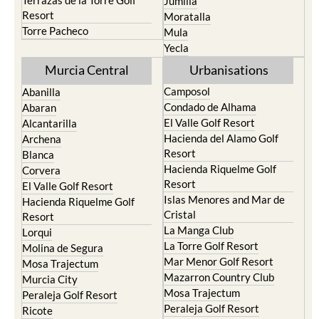
Terrazas de la Torre Golf
Jumilla
Resort
Moratalla
Torre Pacheco
Mula
Yecla
Murcia Central
Urbanisations
Camposol
Abanilla
Condado de Alhama
Abaran
El Valle Golf Resort
Alcantarilla
Hacienda del Alamo Golf
Archena
Resort
Blanca
Hacienda Riquelme Golf
Corvera
Resort
El Valle Golf Resort
Islas Menores and Mar de
Hacienda Riquelme Golf
Cristal
Resort
La Manga Club
Lorqui
La Torre Golf Resort
Molina de Segura
Mar Menor Golf Resort
Mosa Trajectum
Mazarron Country Club
Murcia City
Mosa Trajectum
Peraleja Golf Resort
Peraleja Golf Resort
Ricote