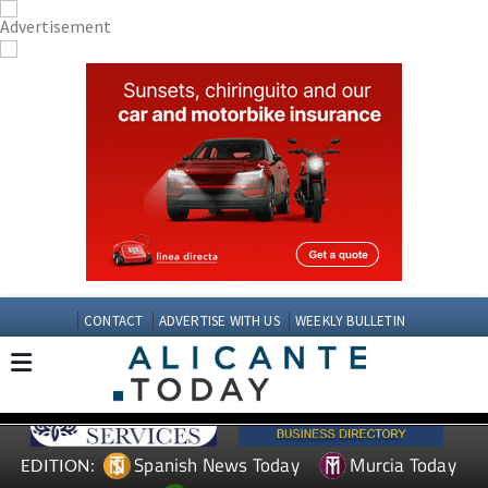
CONTACT
ADVERTISE WITH US
WEEKLY BULLETIN
Spanish News Today
Murcia Today
EDITION: