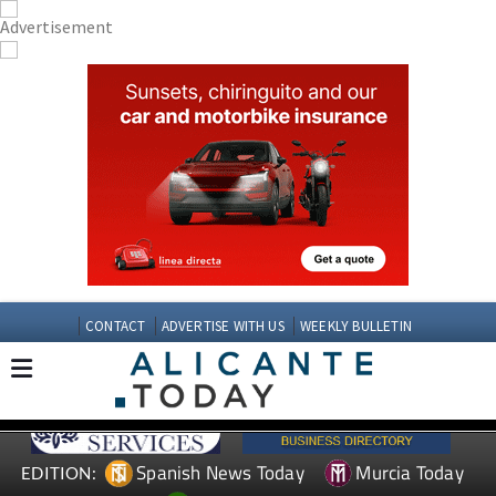
CONTACT
ADVERTISE WITH US
WEEKLY BULLETIN
Spanish News Today
Murcia Today
EDITION: