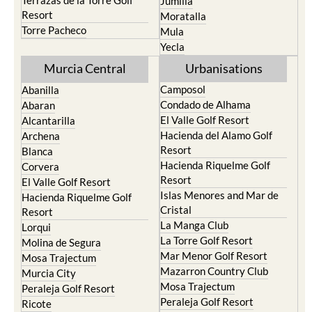
Terrazas de la Torre Golf
Jumilla
Resort
Moratalla
Torre Pacheco
Mula
Yecla
Murcia Central
Urbanisations
Camposol
Abanilla
Condado de Alhama
Abaran
El Valle Golf Resort
Alcantarilla
Hacienda del Alamo Golf
Archena
Resort
Blanca
Hacienda Riquelme Golf
Corvera
Resort
El Valle Golf Resort
Islas Menores and Mar de
Hacienda Riquelme Golf
Cristal
Resort
La Manga Club
Lorqui
La Torre Golf Resort
Molina de Segura
Mar Menor Golf Resort
Mosa Trajectum
Mazarron Country Club
Murcia City
Mosa Trajectum
Peraleja Golf Resort
Peraleja Golf Resort
Ricote