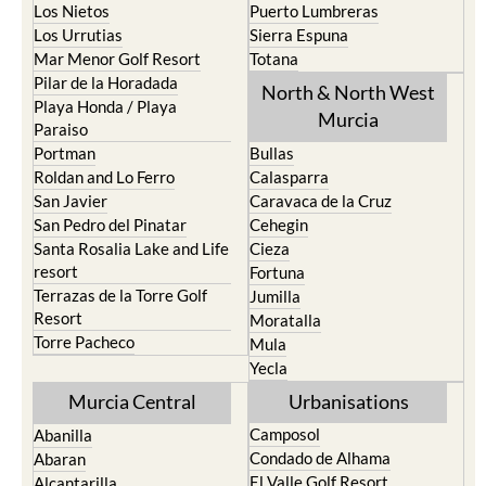
Los Nietos
Puerto Lumbreras
Los Urrutias
Sierra Espuna
Mar Menor Golf Resort
Totana
Pilar de la Horadada
North & North West
Playa Honda / Playa
Murcia
Paraiso
Portman
Bullas
Roldan and Lo Ferro
Calasparra
San Javier
Caravaca de la Cruz
San Pedro del Pinatar
Cehegin
Santa Rosalia Lake and Life
Cieza
resort
Fortuna
Terrazas de la Torre Golf
Jumilla
Resort
Moratalla
Torre Pacheco
Mula
Yecla
Murcia Central
Urbanisations
Camposol
Abanilla
Condado de Alhama
Abaran
El Valle Golf Resort
Alcantarilla