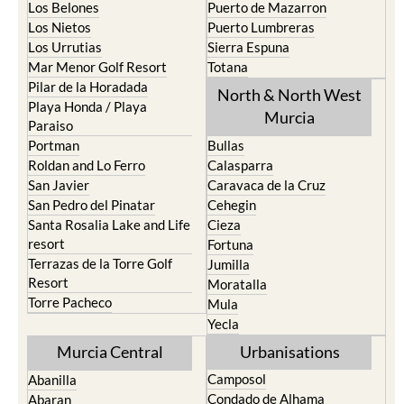
Los Belones
Puerto de Mazarron
Los Nietos
Puerto Lumbreras
Los Urrutias
Sierra Espuna
Mar Menor Golf Resort
Totana
Pilar de la Horadada
North & North West
Playa Honda / Playa
Murcia
Paraiso
Portman
Bullas
Roldan and Lo Ferro
Calasparra
San Javier
Caravaca de la Cruz
San Pedro del Pinatar
Cehegin
Santa Rosalia Lake and Life
Cieza
resort
Fortuna
Terrazas de la Torre Golf
Jumilla
Resort
Moratalla
Torre Pacheco
Mula
Yecla
Murcia Central
Urbanisations
Camposol
Abanilla
Condado de Alhama
Abaran