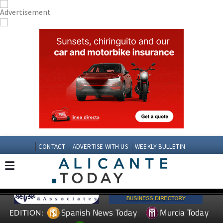
CONTACT
ADVERTISE WITH US
WEEKLY BULLETIN
Spanish News Today
Murcia Today
EDITION: