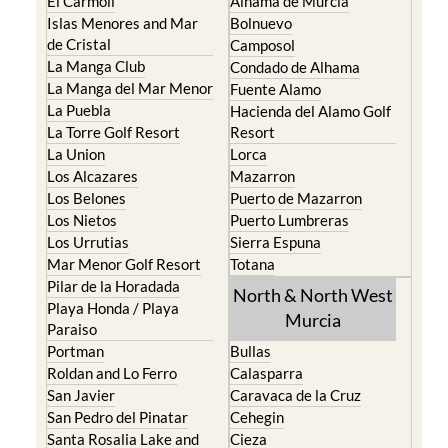
El Carmoli
Alhama de Murcia
Islas Menores and Mar
Bolnuevo
de Cristal
Camposol
La Manga Club
Condado de Alhama
La Manga del Mar Menor
Fuente Alamo
La Puebla
Hacienda del Alamo Golf
La Torre Golf Resort
Resort
La Union
Lorca
Los Alcazares
Mazarron
Los Belones
Puerto de Mazarron
Los Nietos
Puerto Lumbreras
Los Urrutias
Sierra Espuna
Mar Menor Golf Resort
Totana
Pilar de la Horadada
North & North West
Playa Honda / Playa
Murcia
Paraiso
Portman
Bullas
Roldan and Lo Ferro
Calasparra
San Javier
Caravaca de la Cruz
San Pedro del Pinatar
Cehegin
Santa Rosalia Lake and
Cieza