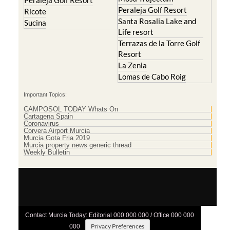
Peraleja Golf Resort
Peraleja Golf Resort
Ricote
Santa Rosalia Lake and
Sucina
Life resort
Terrazas de la Torre Golf
Resort
La Zenia
Lomas de Cabo Roig
Important Topics:
CAMPOSOL TODAY Whats On
Cartagena Spain
Coronavirus
Corvera Airport Murcia
Murcia Gota Fria 2019
Murcia property news generic thread
Weekly Bulletin
Contact Murcia Today: Editorial 000 000 000 / Office 000 000
Privacy Preferences
000