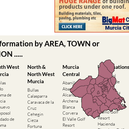
nformation by AREA, TOWN or
N .....
uth West
North &
Murcia
Urbanisation
rcia
North West
Central
Camposol
Murcia
Condado de
ilas
Abanilla
Alhama
do
Abaran
Bullas
El Valle Golf
ama de
Alcantarilla
Calasparra
Resort
cia
Archena
Caravaca de la
Hacienda del
nuevo
Blanca
Cruz
Alamo Golf
posol
Corvera
Cehegin
Resort
dado de
El Valle Golf
Cieza
Hacienda
ama
Resort
Fortuna