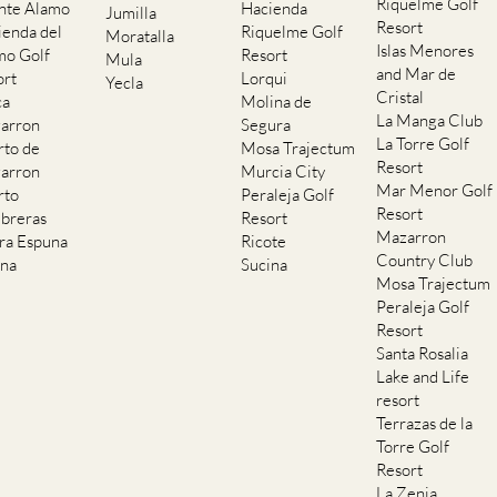
Riquelme Golf
nte Alamo
Hacienda
Jumilla
Resort
ienda del
Riquelme Golf
Moratalla
Islas Menores
mo Golf
Resort
Mula
and Mar de
ort
Lorqui
Yecla
Cristal
ca
Molina de
La Manga Club
arron
Segura
La Torre Golf
rto de
Mosa Trajectum
Resort
arron
Murcia City
Mar Menor Golf
rto
Peraleja Golf
Resort
breras
Resort
Mazarron
rra Espuna
Ricote
Country Club
ana
Sucina
Mosa Trajectum
Peraleja Golf
Resort
Santa Rosalia
Lake and Life
resort
Terrazas de la
Torre Golf
Resort
La Zenia