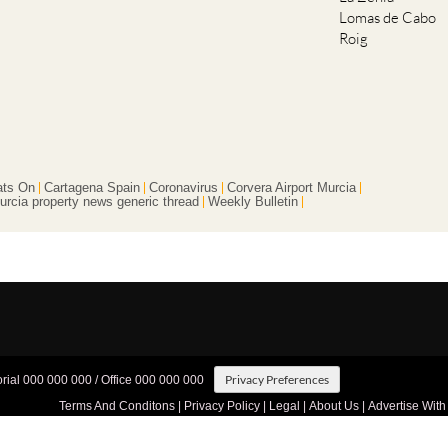
Lomas de Cabo
Roig
ts On
Cartagena Spain
Coronavirus
Corvera Airport Murcia
urcia property news generic thread
Weekly Bulletin
Privacy Preferences
orial 000 000 000 / Office 000 000 000
Terms And Conditons
|
Privacy Policy
|
Legal
|
About Us
|
Advertise With