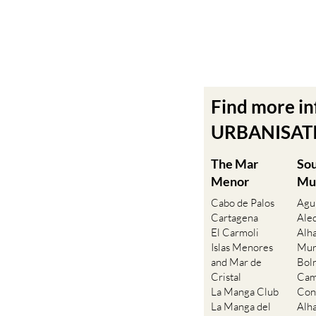
Find more i
URBANISATIO
The Mar
So
Menor
Mu
Cabo de Palos
Agu
Cartagena
Ale
El Carmoli
Alh
Islas Menores
Mur
and Mar de
Bol
Cristal
Cam
La Manga Club
Con
La Manga del
Alh