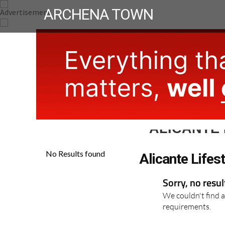
ARCHENA TOWN
ALICANTE
Alicante Lifes
Sorry, no resu
We couldn't find a
requirements.