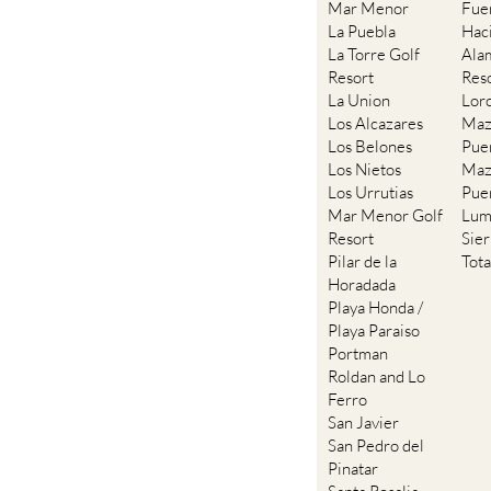
Mar Menor
Fue
La Puebla
Hac
La Torre Golf
Ala
Resort
Res
La Union
Lor
Los Alcazares
Maz
Los Belones
Pue
Los Nietos
Maz
Los Urrutias
Pue
Mar Menor Golf
Lum
Resort
Sie
Pilar de la
Tot
Horadada
Playa Honda /
Playa Paraiso
Portman
Roldan and Lo
Ferro
San Javier
San Pedro del
Pinatar