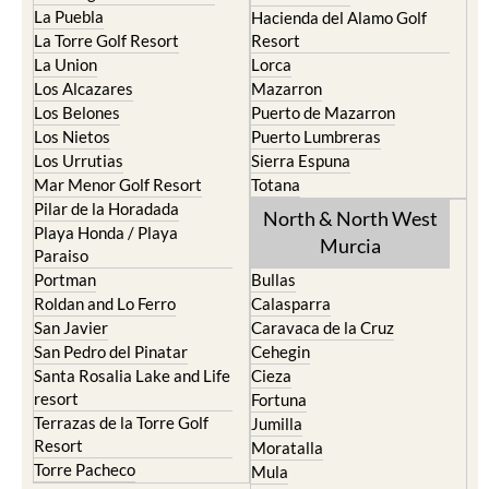
La Puebla
Hacienda del Alamo Golf
La Torre Golf Resort
Resort
La Union
Lorca
Los Alcazares
Mazarron
Los Belones
Puerto de Mazarron
Los Nietos
Puerto Lumbreras
Los Urrutias
Sierra Espuna
Mar Menor Golf Resort
Totana
Pilar de la Horadada
North & North West
Playa Honda / Playa
Murcia
Paraiso
Portman
Bullas
Roldan and Lo Ferro
Calasparra
San Javier
Caravaca de la Cruz
San Pedro del Pinatar
Cehegin
Santa Rosalia Lake and Life
Cieza
resort
Fortuna
Terrazas de la Torre Golf
Jumilla
Resort
Moratalla
Torre Pacheco
Mula