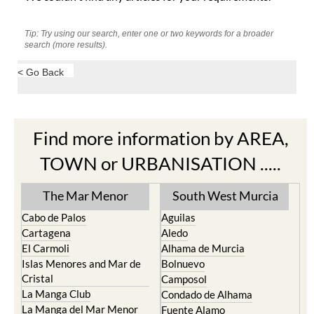
Tip: Try using our search, enter one or two keywords for a broader
search (more results).
< Go Back
Find more information by AREA,
TOWN or URBANISATION .....
The Mar Menor
South West Murcia
Cabo de Palos
Aguilas
Cartagena
Aledo
El Carmoli
Alhama de Murcia
Islas Menores and Mar de
Bolnuevo
Cristal
Camposol
La Manga Club
Condado de Alhama
La Manga del Mar Menor
Fuente Alamo