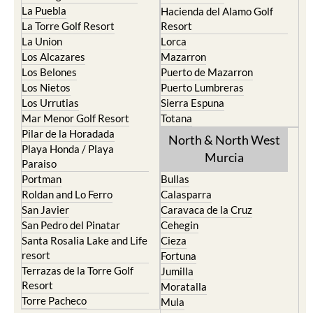
La Puebla
Hacienda del Alamo Golf
La Torre Golf Resort
Resort
La Union
Lorca
Los Alcazares
Mazarron
Los Belones
Puerto de Mazarron
Los Nietos
Puerto Lumbreras
Los Urrutias
Sierra Espuna
Mar Menor Golf Resort
Totana
Pilar de la Horadada
North & North West
Playa Honda / Playa
Murcia
Paraiso
Portman
Bullas
Roldan and Lo Ferro
Calasparra
San Javier
Caravaca de la Cruz
San Pedro del Pinatar
Cehegin
Santa Rosalia Lake and Life
Cieza
resort
Fortuna
Terrazas de la Torre Golf
Jumilla
Resort
Moratalla
Torre Pacheco
Mula