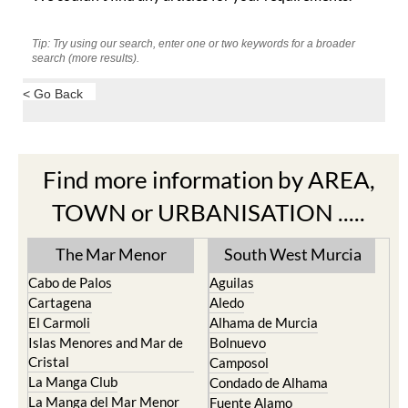
Tip: Try using our search, enter one or two keywords for a broader
search (more results).
< Go Back
Find more information by AREA,
TOWN or URBANISATION .....
The Mar Menor
South West Murcia
Cabo de Palos
Aguilas
Cartagena
Aledo
El Carmoli
Alhama de Murcia
Islas Menores and Mar de
Bolnuevo
Cristal
Camposol
La Manga Club
Condado de Alhama
La Manga del Mar Menor
Fuente Alamo