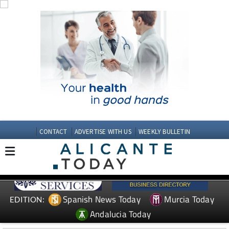
CONTACT
ADVERTISE WITH US
WEEKLY BULLETIN
Spanish News Today
Murcia Today
EDITION:
Andalucia Today