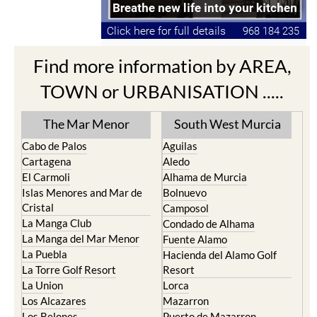
Find more information by AREA,
TOWN or URBANISATION .....
The Mar Menor
South West Murcia
Cabo de Palos
Aguilas
Cartagena
Aledo
El Carmoli
Alhama de Murcia
Islas Menores and Mar de
Bolnuevo
Cristal
Camposol
La Manga Club
Condado de Alhama
La Manga del Mar Menor
Fuente Alamo
La Puebla
Hacienda del Alamo Golf
La Torre Golf Resort
Resort
La Union
Lorca
Los Alcazares
Mazarron
Los Belones
Puerto de Mazarron