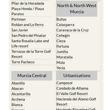
Pilar de la Horadada
North & North West
Playa Honda / Playa
Murcia
Paraiso
Portman
Bullas
Roldan and Lo Ferro
Calasparra
San Javier
Caravaca de la Cruz
San Pedro del Pinatar
Cehegin
Santa Rosalia Lake and
Cieza
Life resort
Fortuna
Terrazas de la Torre Golf
Jumilla
Resort
Moratalla
Torre Pacheco
Mula
Yecla
Murcia Central
Urbanisations
Camposol
Abanilla
Condado de Alhama
Abaran
El Valle Golf Resort
Alcantarilla
Hacienda del Alamo Golf
Archena
Resort
Blanca
Hacienda Riquelme Golf