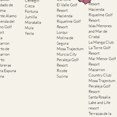
Cehegin
Resort
dado de
El Valle Golf
Cieza
Hacienda
ama
Resort
Fortuna
Riquelme Golf
nte Alamo
Hacienda
Jumilla
Resort
ienda del
Riquelme Golf
Moratalla
Islas Menores
mo Golf
Resort
Mula
and Mar de
ort
Lorqui
Yecla
Cristal
ca
Molina de
La Manga Club
arron
Segura
La Torre Golf
rto de
Mosa Trajectum
Resort
arron
Murcia City
Mar Menor Golf
rto
Peraleja Golf
Resort
breras
Resort
Mazarron
rra Espuna
Ricote
Country Club
ana
Sucina
Mosa Trajectum
Peraleja Golf
Resort
Santa Rosalia
Lake and Life
resort
Terrazas de la