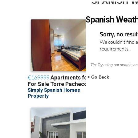
SPANISH 
Spanish Weath
Sorry, no resu
We couldn't find a
requirements.
Tip: Try using our search, e
< Go Back