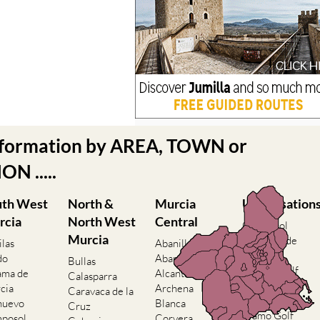
nformation by AREA, TOWN or
N .....
uth West
North &
Murcia
Urbanisation
rcia
North West
Central
Camposol
Murcia
Condado de
ilas
Abanilla
Alhama
do
Abaran
Bullas
El Valle Golf
ama de
Alcantarilla
Calasparra
Resort
cia
Archena
Caravaca de la
Hacienda del
nuevo
Blanca
Cruz
Alamo Golf
posol
Corvera