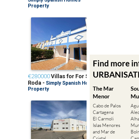
Find more i
URBANISATIO
The Mar
So
Menor
Mu
Cabo de Palos
Agu
Cartagena
Ale
El Carmoli
Alh
Islas Menores
Mur
and Mar de
Bol
Cristal
Cam