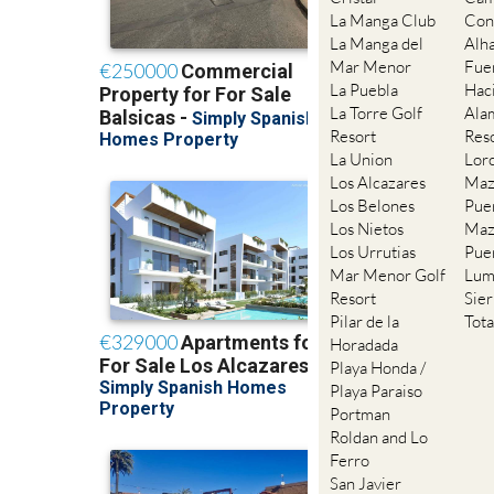
La Manga Club
Con
La Manga del
Alh
Mar Menor
Fue
La Puebla
Hac
La Torre Golf
Ala
Resort
Res
La Union
Lor
Los Alcazares
Maz
Los Belones
Pue
Los Nietos
Maz
Los Urrutias
Pue
Mar Menor Golf
Lum
Resort
Sie
Pilar de la
Tot
Horadada
Playa Honda /
Playa Paraiso
Portman
Roldan and Lo
Ferro
San Javier