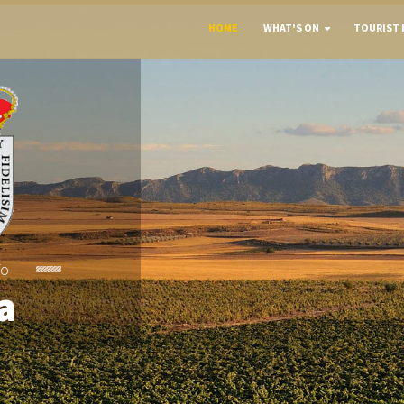
HOME
WHAT'S ON
TOURIST 
To
a