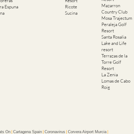
breras
Resort
Mazarron
rra Espuna
Ricote
Country Club
ana
Sucina
Mosa Trajectum
Peraleja Golf
Resort
Santa Rosalia
Lake and Life
resort
Terrazas de la
Torre Golf
Resort
La Zenia
Lomas de Cabo
Roig
ts On
Cartagena Spain
Coronavirus
Corvera Airport Murcia