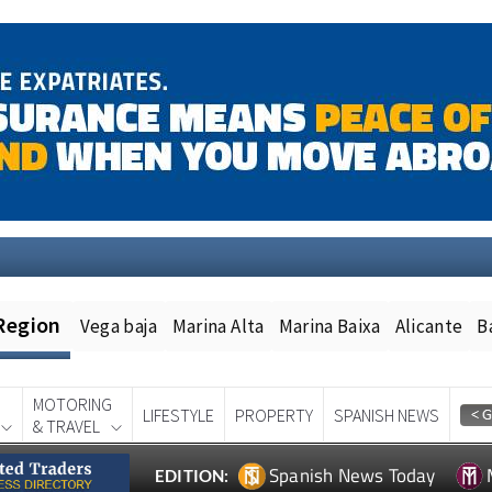
Region
Vega baja
Marina Alta
Marina Baixa
Alicante
B
MOTORING
LIFESTYLE
PROPERTY
SPANISH NEWS
& TRAVEL
Spanish News Today
EDITION: