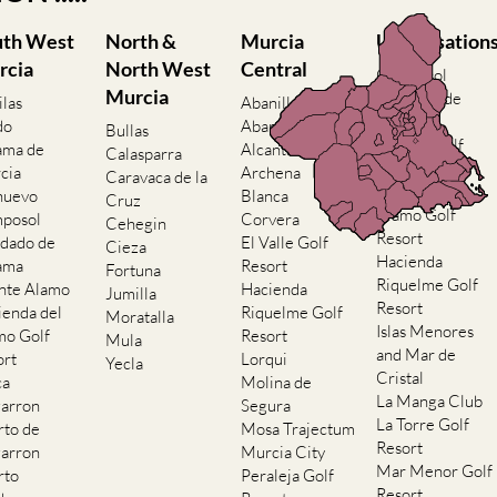
uth West
North &
Murcia
Urbanisation
rcia
North West
Central
Camposol
Murcia
Condado de
ilas
Abanilla
Alhama
do
Abaran
Bullas
El Valle Golf
ama de
Alcantarilla
Calasparra
Resort
cia
Archena
Caravaca de la
Hacienda del
nuevo
Blanca
Cruz
Alamo Golf
posol
Corvera
Cehegin
Resort
dado de
El Valle Golf
Cieza
Hacienda
ama
Resort
Fortuna
Riquelme Golf
nte Alamo
Hacienda
Jumilla
Resort
ienda del
Riquelme Golf
Moratalla
Islas Menores
mo Golf
Resort
Mula
and Mar de
ort
Lorqui
Yecla
Cristal
ca
Molina de
La Manga Club
arron
Segura
La Torre Golf
rto de
Mosa Trajectum
Resort
arron
Murcia City
Mar Menor Golf
rto
Peraleja Golf
Resort