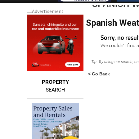
SPANISH 
Spanish Weat
Sorry, no resu
We couldn't find a
Tip: Try using our search, e
< Go Back
PROPERTY
SEARCH