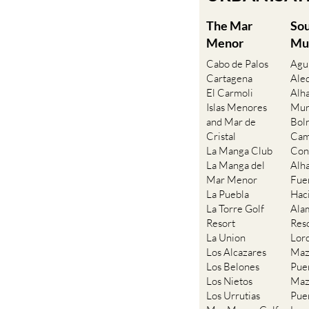
The Mar
So
Menor
Mu
Cabo de Palos
Agu
Cartagena
Ale
El Carmoli
Alh
Islas Menores
Mur
and Mar de
Bol
Cristal
Cam
La Manga Club
Con
La Manga del
Alh
Mar Menor
Fue
La Puebla
Hac
La Torre Golf
Ala
Resort
Res
La Union
Lor
Los Alcazares
Maz
Los Belones
Pue
Los Nietos
Maz
Los Urrutias
Pue