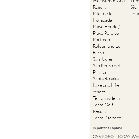
Mar Menor Golf
Lum
Resort
Sie
Pilar de la
Tot
Horadada
Playa Honda /
Playa Paraiso
Portman
Roldan and Lo
Ferro
San Javier
San Pedro del
Pinatar
Santa Rosalia
Lake and Life
resort
Terrazas de la
Torre Golf
Resort
Torre Pacheco
Important Topics:
CAMPOSOL TODAY Wha