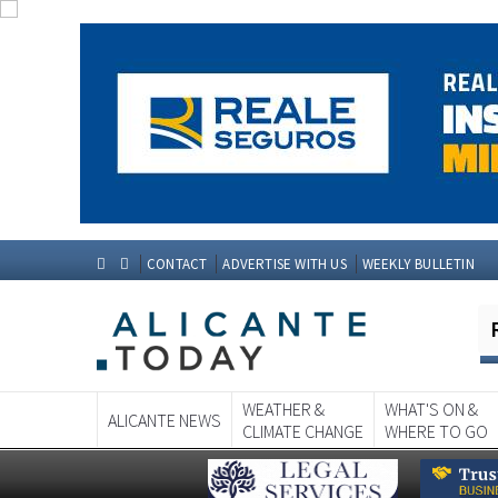
CONTACT
ADVERTISE WITH US
WEEKLY BULLETIN
WEATHER &
WHAT'S ON &
ALICANTE NEWS
CLIMATE CHANGE
WHERE TO GO