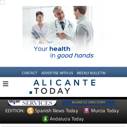
CONTACT
ADVERTISE WITH US
WEEKLY BULLETIN
Spanish News Today
Murcia Today
EDITION:
Andalucia Today