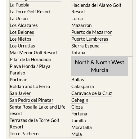
La Puebla
Hacienda del Alamo Golf
La Torre Golf Resort
Resort
La Union
Lorca
Los Alcazares
Mazarron
Los Belones
Puerto de Mazarron
Los Nietos
Puerto Lumbreras
Los Urrutias
Sierra Espuna
Mar Menor Golf Resort
Totana
Pilar de la Horadada
North & North West
Playa Honda / Playa
Murcia
Paraiso
Portman
Bullas
Roldan and Lo Ferro
Calasparra
San Javier
Caravaca de la Cruz
San Pedro del Pinatar
Cehegin
Santa Rosalia Lake and Life
Cieza
resort
Fortuna
Terrazas de la Torre Golf
Jumilla
Resort
Moratalla
Torre Pacheco
Mula