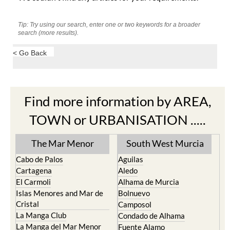
Tip: Try using our search, enter one or two keywords for a broader
search (more results).
< Go Back
Find more information by AREA,
TOWN or URBANISATION .....
The Mar Menor
South West Murcia
Cabo de Palos
Aguilas
Cartagena
Aledo
El Carmoli
Alhama de Murcia
Islas Menores and Mar de
Bolnuevo
Cristal
Camposol
La Manga Club
Condado de Alhama
La Manga del Mar Menor
Fuente Alamo