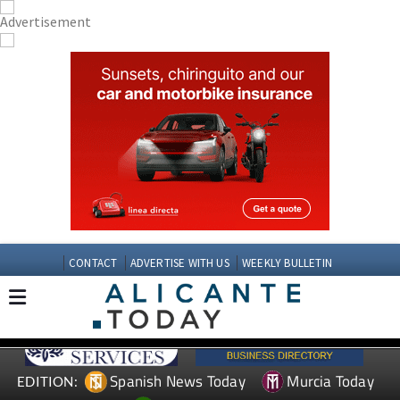
CONTACT
ADVERTISE WITH US
WEEKLY BULLETIN
Spanish News Today
Murcia Today
EDITION: