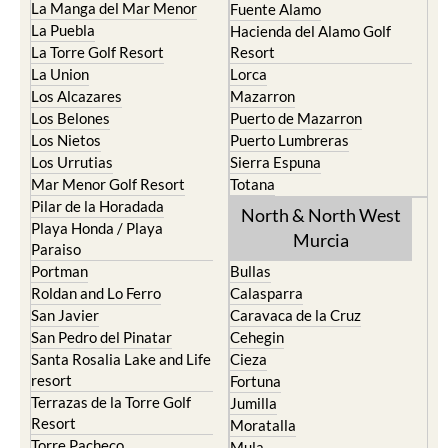
La Manga del Mar Menor
Fuente Alamo
La Puebla
Hacienda del Alamo Golf
La Torre Golf Resort
Resort
La Union
Lorca
Los Alcazares
Mazarron
Los Belones
Puerto de Mazarron
Los Nietos
Puerto Lumbreras
Los Urrutias
Sierra Espuna
Mar Menor Golf Resort
Totana
Pilar de la Horadada
North & North West
Playa Honda / Playa
Murcia
Paraiso
Portman
Bullas
Roldan and Lo Ferro
Calasparra
San Javier
Caravaca de la Cruz
San Pedro del Pinatar
Cehegin
Santa Rosalia Lake and Life
Cieza
resort
Fortuna
Terrazas de la Torre Golf
Jumilla
Resort
Moratalla
Torre Pacheco
Mula