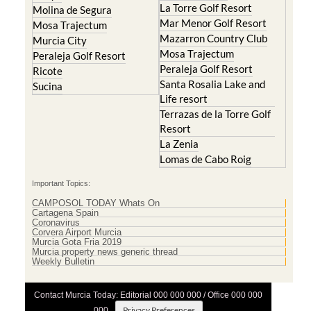
Resort
Blanca
Hacienda Riquelme Golf
Corvera
Resort
El Valle Golf Resort
Islas Menores and Mar
Hacienda Riquelme Golf
de Cristal
Resort
La Manga Club
Lorqui
La Torre Golf Resort
Molina de Segura
Mar Menor Golf Resort
Mosa Trajectum
Mazarron Country Club
Murcia City
Mosa Trajectum
Peraleja Golf Resort
Peraleja Golf Resort
Ricote
Santa Rosalia Lake and
Sucina
Life resort
Terrazas de la Torre Golf
Resort
La Zenia
Lomas de Cabo Roig
Important Topics:
CAMPOSOL TODAY Whats On
Cartagena Spain