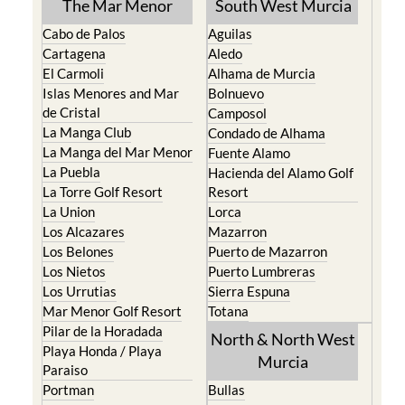
Find more information by AREA,
TOWN or URBANISATION .....
The Mar Menor
South West Murcia
Cabo de Palos
Aguilas
Cartagena
Aledo
El Carmoli
Alhama de Murcia
Islas Menores and Mar
Bolnuevo
de Cristal
Camposol
La Manga Club
Condado de Alhama
La Manga del Mar Menor
Fuente Alamo
La Puebla
Hacienda del Alamo Golf
La Torre Golf Resort
Resort
La Union
Lorca
Los Alcazares
Mazarron
Los Belones
Puerto de Mazarron
Los Nietos
Puerto Lumbreras