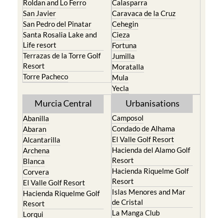
Los Urrutias
Sierra Espuna
Mar Menor Golf Resort
Totana
Pilar de la Horadada
North & North West
Playa Honda / Playa
Murcia
Paraiso
Portman
Bullas
Roldan and Lo Ferro
Calasparra
San Javier
Caravaca de la Cruz
San Pedro del Pinatar
Cehegin
Santa Rosalia Lake and
Cieza
Life resort
Fortuna
Terrazas de la Torre Golf
Jumilla
Resort
Moratalla
Torre Pacheco
Mula
Yecla
Murcia Central
Urbanisations
Camposol
Abanilla
Condado de Alhama
Abaran
El Valle Golf Resort
Alcantarilla
Hacienda del Alamo Golf
Archena