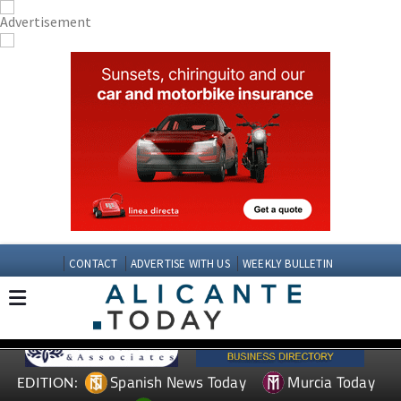
CONTACT
ADVERTISE WITH US
WEEKLY BULLETIN
Spanish News Today
Murcia Today
EDITION: