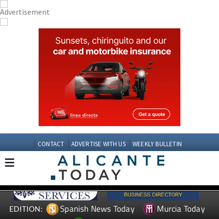
CONTACT
ADVERTISE WITH US
WEEKLY BULLETIN
Spanish News Today
Murcia Today
EDITION: