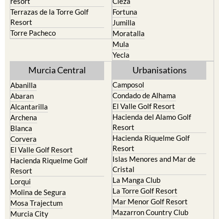
resort
Cieza
Terrazas de la Torre Golf
Fortuna
Resort
Jumilla
Torre Pacheco
Moratalla
Mula
Yecla
Murcia Central
Urbanisations
Camposol
Abanilla
Condado de Alhama
Abaran
El Valle Golf Resort
Alcantarilla
Hacienda del Alamo Golf
Archena
Resort
Blanca
Hacienda Riquelme Golf
Corvera
Resort
El Valle Golf Resort
Islas Menores and Mar de
Hacienda Riquelme Golf
Cristal
Resort
La Manga Club
Lorqui
La Torre Golf Resort
Molina de Segura
Mar Menor Golf Resort
Mosa Trajectum
Mazarron Country Club
Murcia City