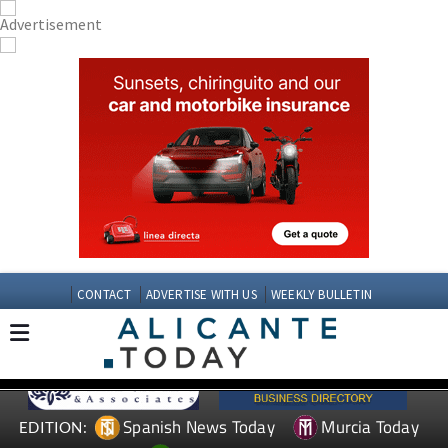
CONTACT
ADVERTISE WITH US
WEEKLY BULLETIN
Spanish News Today
Murcia Today
EDITION: