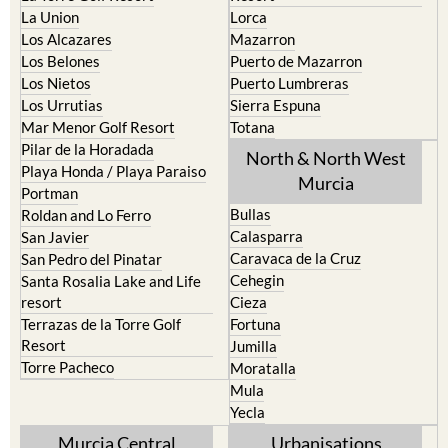
La Union
Lorca
Los Alcazares
Mazarron
Los Belones
Puerto de Mazarron
Los Nietos
Puerto Lumbreras
Los Urrutias
Sierra Espuna
Mar Menor Golf Resort
Totana
Pilar de la Horadada
North & North West
Playa Honda / Playa Paraiso
Murcia
Portman
Bullas
Roldan and Lo Ferro
Calasparra
San Javier
Caravaca de la Cruz
San Pedro del Pinatar
Cehegin
Santa Rosalia Lake and Life
resort
Cieza
Terrazas de la Torre Golf
Fortuna
Resort
Jumilla
Torre Pacheco
Moratalla
Mula
Yecla
Murcia Central
Urbanisations