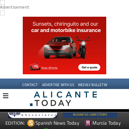
CONTACT
ADVERTISE WITH US
WEEKLY BULLETIN
Spanish News Today
Murcia Today
EDITION: