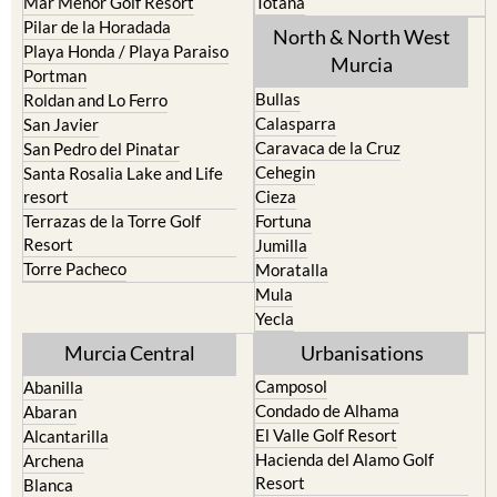
Mar Menor Golf Resort
Totana
Pilar de la Horadada
North & North West
Playa Honda / Playa Paraiso
Murcia
Portman
Bullas
Roldan and Lo Ferro
Calasparra
San Javier
Caravaca de la Cruz
San Pedro del Pinatar
Cehegin
Santa Rosalia Lake and Life
resort
Cieza
Terrazas de la Torre Golf
Fortuna
Resort
Jumilla
Torre Pacheco
Moratalla
Mula
Yecla
Murcia Central
Urbanisations
Camposol
Abanilla
Condado de Alhama
Abaran
El Valle Golf Resort
Alcantarilla
Hacienda del Alamo Golf
Archena
Resort
Blanca