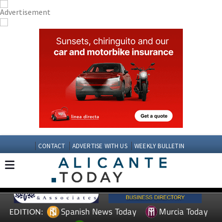
CONTACT
ADVERTISE WITH US
WEEKLY BULLETIN
Spanish News Today
Murcia Today
EDITION: