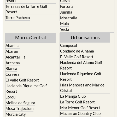
resort
Cieza
Terrazas de la Torre Golf
Fortuna
Resort
Jumilla
Torre Pacheco
Moratalla
Mula
Yecla
Murcia Central
Urbanisations
Camposol
Abanilla
Condado de Alhama
Abaran
El Valle Golf Resort
Alcantarilla
Hacienda del Alamo Golf
Archena
Resort
Blanca
Hacienda Riquelme Golf
Corvera
Resort
El Valle Golf Resort
Islas Menores and Mar de
Hacienda Riquelme Golf
Cristal
Resort
La Manga Club
Lorqui
La Torre Golf Resort
Molina de Segura
Mar Menor Golf Resort
Mosa Trajectum
Mazarron Country Club
Murcia City