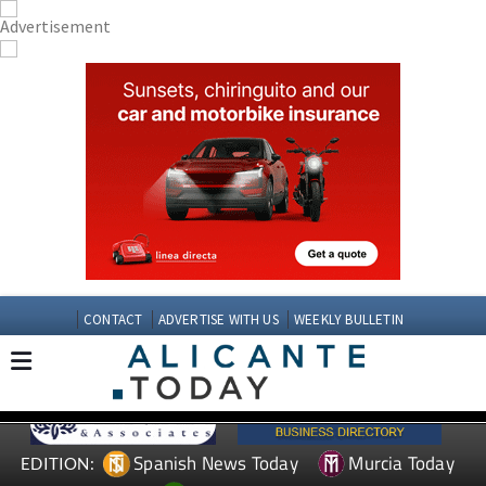
CONTACT
ADVERTISE WITH US
WEEKLY BULLETIN
Spanish News Today
Murcia Today
EDITION: