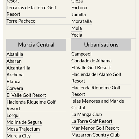
resort
Cieza
Terrazas de la Torre Golf
Fortuna
Resort
Jumilla
Torre Pacheco
Moratalla
Mula
Yecla
Murcia Central
Urbanisations
Camposol
Abanilla
Condado de Alhama
Abaran
El Valle Golf Resort
Alcantarilla
Hacienda del Alamo Golf
Archena
Resort
Blanca
Hacienda Riquelme Golf
Corvera
Resort
El Valle Golf Resort
Islas Menores and Mar de
Hacienda Riquelme Golf
Cristal
Resort
La Manga Club
Lorqui
La Torre Golf Resort
Molina de Segura
Mar Menor Golf Resort
Mosa Trajectum
Mazarron Country Club
Murcia City